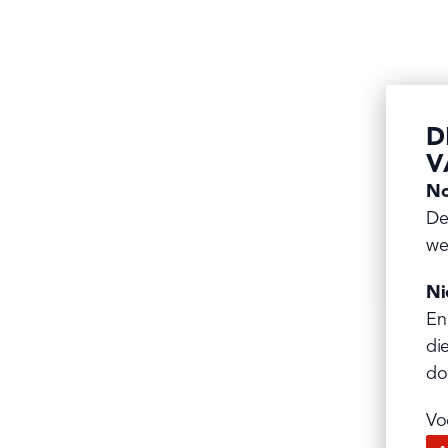
D
V
No
De
we
Ni
En
di
do
Vo