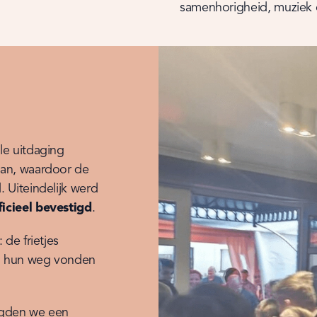
samenhorigheid, muziek en
e uitdaging 
an, waardoor de 
volharding van Ief des te indrukwekkender werd. Uiteindelijk werd 
icieel bevestigd
.
de frietjes 
g hun weg vonden 
igden we een 