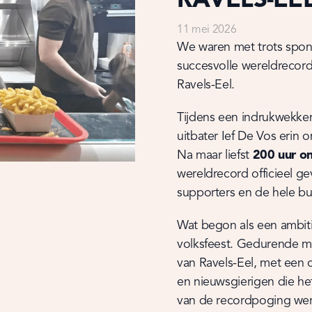
RAVELS-EE
11 mei 2026
We waren met trots sponso
succesvolle wereldrecordp
Ravels-Eel.
Tijdens een indrukwekken
uitbater Ief De Vos erin 
Na maar liefst 
200 uur o
wereldrecord officieel ge
supporters en de hele bu
Wat begon als een ambiti
volksfeest. Gedurende mee
van Ravels-Eel, met een 
en nieuwsgierigen die he
van de recordpoging wer