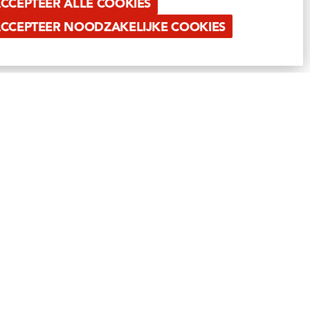
CCEPTEER ALLE COOKIES
CCEPTEER NOODZAKELIJKE COOKIES
PAUWELS PROFESSIONAL
RETAIL
OUT OF HOME
ATIE
PRIVATE LABEL & EXPORT
VACATURES