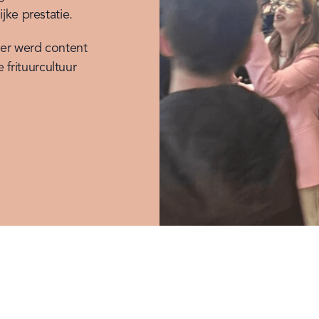
jke prestatie.
er werd content 
rituurcultuur 