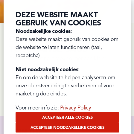
DEZE WEBSITE MAAKT
GEBRUIK VAN COOKIES
Noodzakelijke cookies
:

CHICKEN TORTILLA’S MET
Deze website maakt gebruik van cookies om 
de website te laten functioneren (taal, 
TOSCAANSE SAUS
recaptcha)
Een vliegticket naar Mexico met een kleine 
tussenstop in Italië: met deze chicken tortilla’s 
Niet noodzakelijk cookies
:

beleef je de citytrip van je leven!
En om de website te helpen analyseren om 
onze dienstverlening te verbeteren of voor 
ONTDEK HET RECEPT
marketing doeleindes.
Prev
Next
Voor meer info zie: 
Privacy Policy
ACCEPTEER ALLE COOKIES
ACCEPTEER NOODZAKELIJKE COOKIES
JOIN THE CLUB?