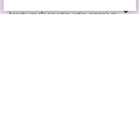
Schrijf je in op onze nieuwsbrief en blijf op de 
hoogte van alle nieuwtjes, acties, promo's en 
leuke recepten!
VOLG ONS OP SOCIAL
Benieuwd waar wij ons mee bezig houden?
Volg het op onze sociale media
Instagram
Facebook
Tiktok
Linkedin
Youtube