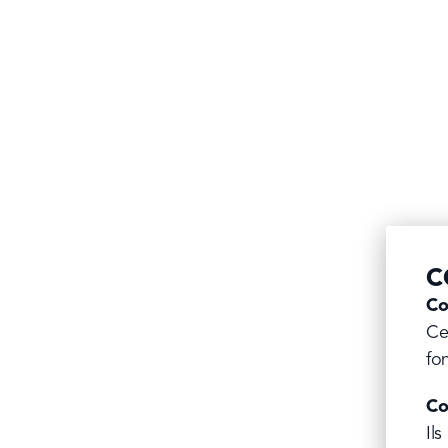
CHORIZ
AVEC D
Croquettes au from
croquettes de bœuf
croquettes, de che
cette petite recett
apportons un peu 
veste croustillant
C
Pauwels.
Co
Ce
DÉCOUVREZ L
fo
Co
Ils