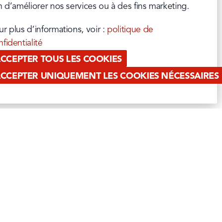
in d’améliorer nos services ou à des fins marketing.
r plus d’informations, voir : 
politique de 
fidentialité
CCEPTER TOUS LES COOKIES
CCEPTER UNIQUEMENT LES COOKIES NÉCESSAIRES
 BACON BURGER
PAUWELS PROFESSIONAL
'ANDALOUSE
COMMERCE DU DÉTAIL
OUT OF HOME
n, mieux c’est ! C’est pourquoi nous 