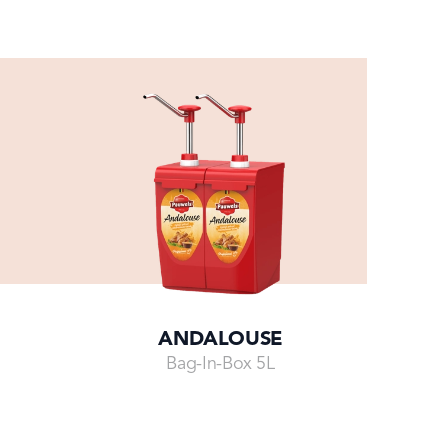
O CROQUETAS
E L’ANDALOUSE
age, croquettes de crevettes ou 
 : tout le monde aime les 
z nous jusqu’en Espagne ! Avec 
e, nous allons vraiment vers le Sud et 
de piquant avec du chorizo dans une 
e et un soupçon d'Andalouse de 
A RECETTE
ANDALOUSE
Bag-In-Box 5L
Go to
Go to
Go to
Go to
Go to
Go to
Go to
slide
5
slide
0
slide
1
slide
2
slide
3
slide
4
slide
5