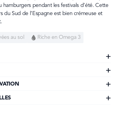
 hamburgers pendant les festivals d’été. Cette 
rs du Sud de l’Espagne est bien crémeuse et 
.
vées au sol
Riche en Omega 3
VATION
LLES