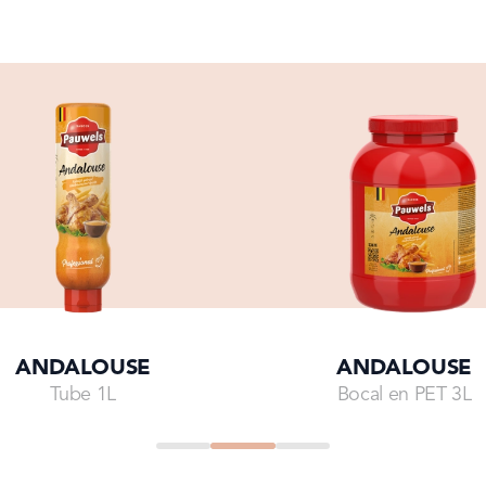
CHORIZ
AVEC D
Croquettes au from
croquettes de bœuf
croquettes, de che
cette petite recett
apportons un peu 
veste croustillant
Pauwels.
DÉCOUVREZ L
ANDALOUSE
ANDALOUSE
Tube 1L
Bocal en PET 3L
Go to
Go to
Go to
Go to
Go to
Go to
Go to
slide
4
slide
5
slide
0
slide
1
slide
2
slide
3
slide
4