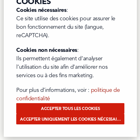
COOKIES
Cookies nécessaires
:

Er is iets misgelopen
Ce site utilise des cookies pour assurer le 
Quelque chose s'est mal passé
bon fonctionnement du site (langue, 
Something went wrong
reCAPTCHA).
Cookies non nécessaires
:

Ils permettent également d’analyser 
l’utilisation du site afin d’améliorer nos 
services ou à des fins marketing.
Pour plus d’informations, voir : 
politique de 
confidentialité
ACCEPTER TOUS LES COOKIES
ACCEPTER UNIQUEMENT LES COOKIES NÉCESSAIRES