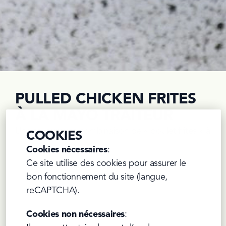
PULLED CHICKEN FRITES
À LA MAYO TRAITEUR
Une savoureuse combinaison de « poulet frites » à 
COOKIES
la sauce Barbecue, de salade de chou fraîche et 
Cookies nécessaires
:

de notre onctueuse Mayo Traiteur.
Ce site utilise des cookies pour assurer le 
DÉCOUVREZ LA RECETTE
bon fonctionnement du site (langue, 
reCAPTCHA).
Cookies non nécessaires
:
