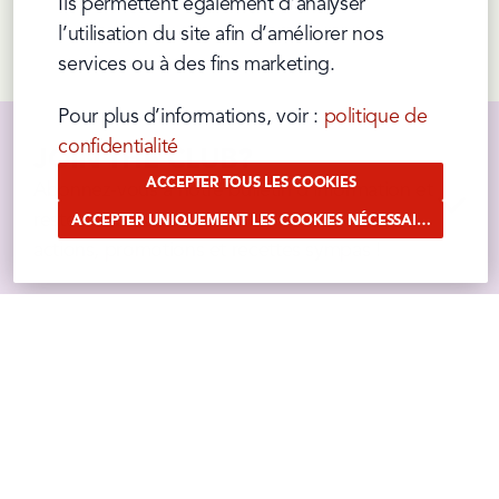
Ils permettent également d’analyser 
Prev
Next
l’utilisation du site afin d’améliorer nos 
services ou à des fins marketing.
Pour plus d’informations, voir : 
politique de 
confidentialité
JOIN THE CLUB?
ACCEPTER TOUS LES COOKIES
Abonnez-vous à notre bulletin d'information et 
restez au courant de toutes les nouveautés, 
ACCEPTER UNIQUEMENT LES COOKIES NÉCESSAIRES
actions, promotions et recettes sympas !
SUIVEZ-NOUS
Curieux de savoir ce que nous faisons ?