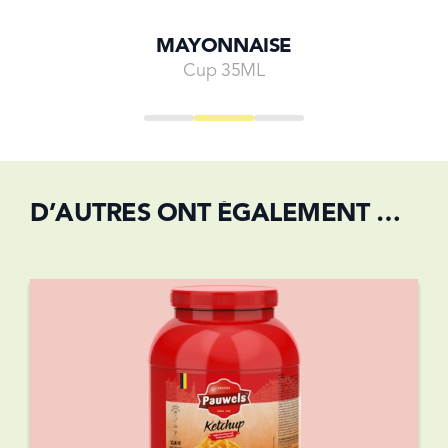
MAYONNAISE
Cup 35ML
Go to
Go to
Go to
Go to
Go to
Go to
Go to
slide
4
slide
5
slide
0
slide
1
slide
2
slide
3
slide
4
D’AUTRES ONT ÉGALEMENT ACHETÉ